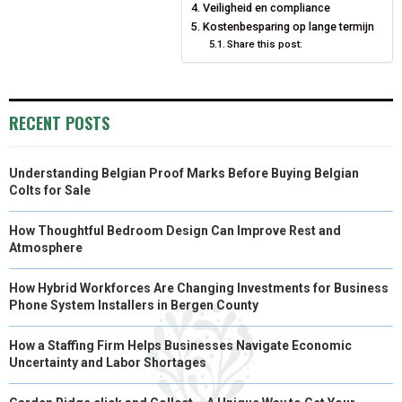
Veiligheid en compliance
E
K
S
N
Kostenbesparing op lange termijn
Share this post:
R
T
)
RECENT POSTS
Understanding Belgian Proof Marks Before Buying Belgian
Colts for Sale
How Thoughtful Bedroom Design Can Improve Rest and
Atmosphere
How Hybrid Workforces Are Changing Investments for Business
Phone System Installers in Bergen County
How a Staffing Firm Helps Businesses Navigate Economic
Uncertainty and Labor Shortages