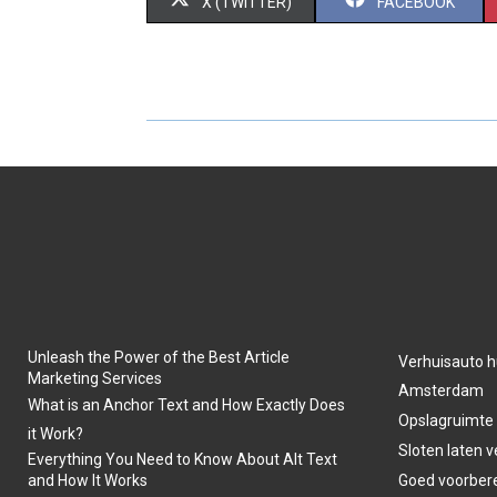
S
S
X (TWITTER)
FACEBOOK
H
H
A
A
R
R
E
E
O
O
N
N
Unleash the Power of the Best Article
Verhuisauto h
Marketing Services
Amsterdam
What is an Anchor Text and How Exactly Does
Opslagruimte
it Work?
Sloten laten 
Everything You Need to Know About Alt Text
and How It Works
Goed voorber