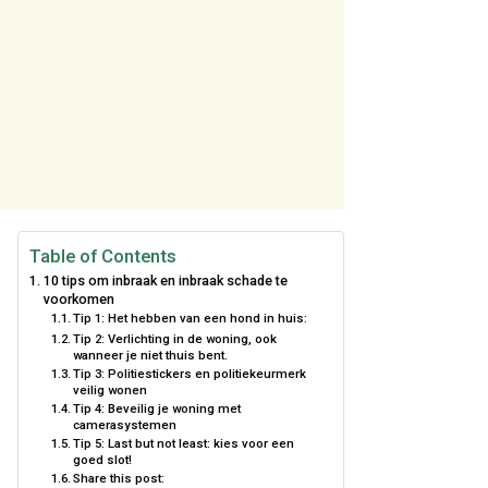
Table of Contents
10 tips om inbraak en inbraak schade te
voorkomen
Tip 1: Het hebben van een hond in huis:
Tip 2: Verlichting in de woning, ook
wanneer je niet thuis bent.
Tip 3: Politiestickers en politiekeurmerk
veilig wonen
Tip 4: Beveilig je woning met
camerasystemen
Tip 5: Last but not least: kies voor een
goed slot!
Share this post: