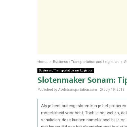
Home
Business / Transportation and Logistics
S
Business / Transportation and Logistics
Slotenmaker Sonam: Ti
Published by Abelstransportation.com
July 19, 2018
Als je bent buitengesloten kun je het proberen o
mogelijkheid voor hebt. Toch is het wel zo, da
schakelen, deze kunnen namelijk snel bij je op 
niet langer tijd aan het sjoemelen met je slo