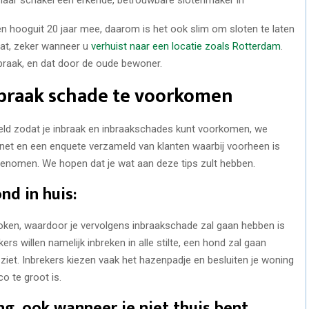
 hooguit 20 jaar mee, daarom is het ook slim om sloten te laten
at, zeker wanneer u
verhuist naar een locatie zoals Rotterdam
.
nbraak, en dat door de oude bewoner.
nbraak schade te voorkomen
ameld zodat je inbraak en inbraakschades kunt voorkomen, we
net en een enquete verzameld van klanten waarbij voorheen is
genomen. We hopen dat je wat aan deze tips zult hebben.
nd in huis:
ebroken, waardoor je vervolgens inbraakschade zal gaan hebben is
s willen namelijk inbreken in alle stilte, een hond zal gaan
ziet. Inbrekers kiezen vaak het hazenpadje en besluiten je woning
o te groot is.
ng, ook wanneer je niet thuis bent.