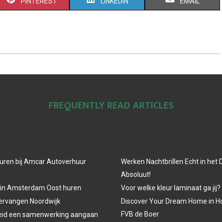
S
S
S
PINTEREST
LINKEDIN
EMAIL
H
H
H
A
A
A
R
R
R
E
E
E
O
O
O
FREQUENTLY READ ARTICLES
N
N
N
uren bij Amcar Autoverhuur
Werken Nachtbrillen Echt in het
Absoluut!
 in Amsterdam Oost huren
Voor welke kleur laminaat ga jij?
vervangen Noordwijk
Discover Your Dream Home in H
FVB de Boer
eid een samenwerking aangaan