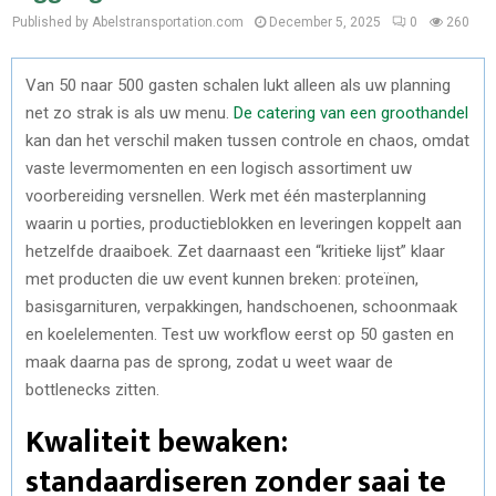
Published by Abelstransportation.com
December 5, 2025
0
260
Van 50 naar 500 gasten schalen lukt alleen als uw planning
net zo strak is als uw menu.
De catering van een groothandel
kan dan het verschil maken tussen controle en chaos, omdat
vaste levermomenten en een logisch assortiment uw
voorbereiding versnellen. Werk met één masterplanning
waarin u porties, productieblokken en leveringen koppelt aan
hetzelfde draaiboek. Zet daarnaast een “kritieke lijst” klaar
met producten die uw event kunnen breken: proteïnen,
basisgarnituren, verpakkingen, handschoenen, schoonmaak
en koelelementen. Test uw workflow eerst op 50 gasten en
maak daarna pas de sprong, zodat u weet waar de
bottlenecks zitten.
Kwaliteit bewaken:
standaardiseren zonder saai te